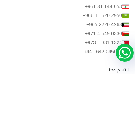
+961 81 144 653
+966 11 520 2950
+965 2220 4268
+971 4 549 0330
+973 1 331 1324
+44 1642 045039
ابتسم معنا
شارك مع الأصدقاء
@Wearebasma
قم بتنزيل التطبيق الخاص بنا